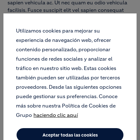
sapien vehicula ac. Ut nec quam eu odio vehicula
facilisis. Fusce suscipit elit vel sapien consequat
faucibus efficitur quis lectus. Mauris rhoncus,
mauris in ullamcorper iaculis, nunc nibh venenatis
Utilizamos cookies para mejorar su
dolor, in faucibus magna purus quis dolor. Morbi
accumsan diam non massa vehicula vestibulum.
experiencia de navegación web, ofrecer
Duis tincidunt lorem sit amet venenatis congue.
contenido personalizado, proporcionar
Orci varius natoque penatibus et magnis dis
funciones de redes sociales y analizar el
parturient montes, nascetur ridiculus mus. In
tráfico en nuestro sitio web. Estas cookies
dignissim diam sit amet est venenatis facilisis.
también pueden ser utilizadas por terceros
Aenean eget sagittis leo, id dictum sapien. Mauris
proveedores. Desde las siguientes opciones
varius risus sodales ipsum blandit, et placerat mi
puede gestionar sus preferencias. Conoce
fermentum. Nullam cursus convallis nulla, eget
volutpat augue interdum sed. Integer placerat nibh
más sobre nuestra Política de Cookies de
lacus, ut aliquam mi efficitur tincidunt. Sed id
Grupo
haciendo clic aquí
molestie lacus. Morbi suscipit, dolor nec sagittis
eleifend, risus neque suscipit leo, sit amet tempor
dui mi in velit. Nam porta lorem vitae maximus
Aceptar todas las cookies