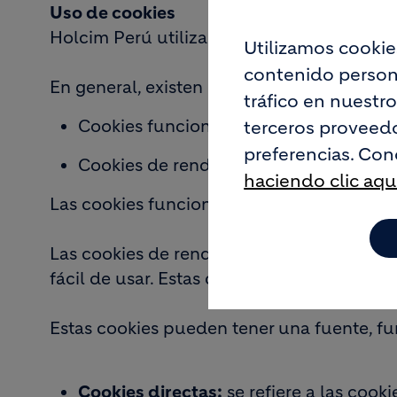
Uso de cookies
Holcim Perú utiliza cookies por muchas ra
Utilizamos cookie
contenido persona
En general, existen dos categorías princip
tráfico en nuestr
Cookies funcionales.
terceros proveedo
preferencias. Con
Cookies de rendimiento.
haciendo clic aqu
Las cookies funcionales responden a reque
Las cookies de rendimiento mejoran la nav
fácil de usar. Estas cookies también se util
Estas cookies pueden tener una fuente, fun
Cookies directas:
se refiere a las cooki