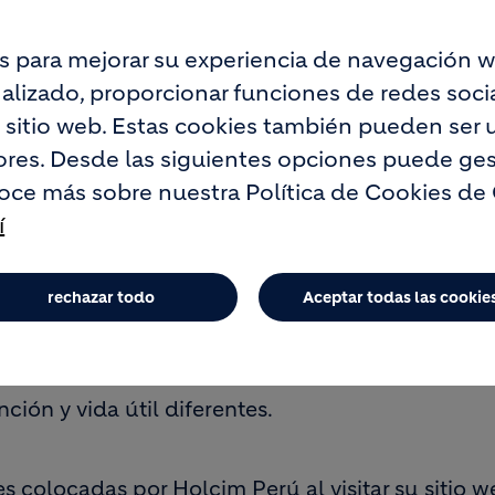
zones diferentes.
s para mejorar su experiencia de navegación w
lizado, proporcionar funciones de redes social
ales de cookies:
o sitio web. Estas cookies también pueden ser u
res. Desde las siguientes opciones puede ges
oce más sobre nuestra Política de Cookies de
í
rimientos técnicos. Son necesarios para una cone
rechazar todo
Aceptar todas las cookie
egación al registrar algunas de sus preferencias
izan con fines estadísticos.
ción y vida útil diferentes.
es colocadas por Holcim Perú al visitar su sitio w