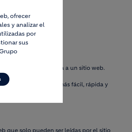
eb, ofrecer
es y analizar el
tilizadas por
tionar sus
 Grupo
xión efectiva y segura a un sitio web.
s
 para una navegación más fácil, rápida y
eb que solo pueden ser leídas por el sitio