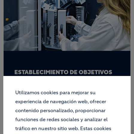
ESTABLECIMIENTO DE OBJETIVOS
BASADOS EN LA CIENCIA
Holcim fue una de las primeras empresas en
Utilizamos cookies para mejorar su
todo el mundo en tener sus objetivos de
experiencia de navegación web, ofrecer
reducción de CO2 para 2030 y 2050
validados por la Iniciativa de Objetivos
contenido personalizado, proporcionar
Basados en la Ciencia (SBTi).
funciones de redes sociales y analizar el
tráfico en nuestro sitio web. Estas cookies