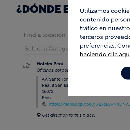
¿DÓNDE ESTAMOS?
Utilizamos cookie
contenido persona
tráfico en nuestr
terceros proveedo
preferencias. Con
haciendo clic aqu
Holcim Perú
Oficinas corporativas
Av. Santo Toribio 173 y Vía Central 125. Edifi
Real 8 San Isidro, oficina 301
15073
Perú
https://maps.app.goo.gl/ExbL8RNhDN
Get direction to this place.