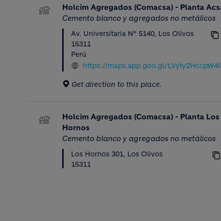
Holcim Agregados (Comacsa) - Planta Acs
Cemento blanco y agregados no metálicos
Av. Universitaria N° 5140, Los Olivos
15311
Perú
https://maps.app.goo.gl/LVyty2HccpW4
Get direction to this place.
Holcim Agregados (Comacsa) - Planta Los
Hornos
Cemento blanco y agregados no metálicos
Los Hornos 301, Los Olivos
15311
Perú
https://maps.app.goo.gl/7ebcAkuLbupN
Get direction to this place.