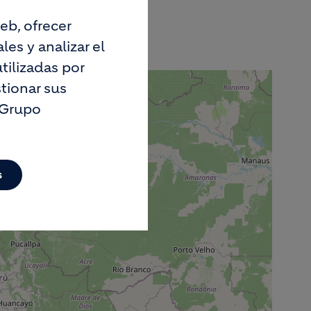
eb, ofrecer
es y analizar el
tilizadas por
tionar sus
 Grupo
s