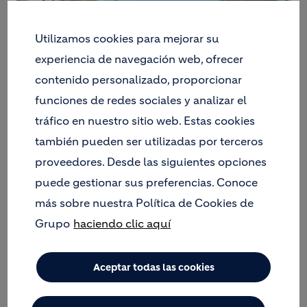
Utilizamos cookies para mejorar su
experiencia de navegación web, ofrecer
contenido personalizado, proporcionar
funciones de redes sociales y analizar el
tráfico en nuestro sitio web. Estas cookies
también pueden ser utilizadas por terceros
proveedores. Desde las siguientes opciones
puede gestionar sus preferencias. Conoce
En un contexto de crecimiento urbano y una
más sobre nuestra Política de Cookies de
creciente demanda de infraestructura con menor
Grupo
haciendo clic aquí
impacto ambiental, la capacitación de los
profesionales del sector será clave para afrontar los
desafíos que enfrenta la construcción en las
Aceptar todas las cookies
próximas décadas. Con motivo del Día Mundial del
Medio Ambiente, Holcim presentó su Academia de