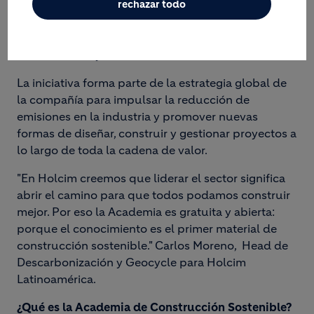
Construcción Sostenible, una plataforma virtual,
rechazar todo
gratuita y certificada que busca fortalecer las
capacidades de arquitectos, ingenieros, urbanistas,
constructores y estudiantes en toda Latinoamérica.
La iniciativa forma parte de la estrategia global de
la compañía para impulsar la reducción de
emisiones en la industria y promover nuevas
formas de diseñar, construir y gestionar proyectos a
lo largo de toda la cadena de valor.
"En Holcim creemos que liderar el sector significa
abrir el camino para que todos podamos construir
mejor. Por eso la Academia es gratuita y abierta:
porque el conocimiento es el primer material de
construcción sostenible." Carlos Moreno, Head de
Descarbonización y Geocycle para Holcim
Latinoamérica.
¿Qué es la Academia de Construcción Sostenible?