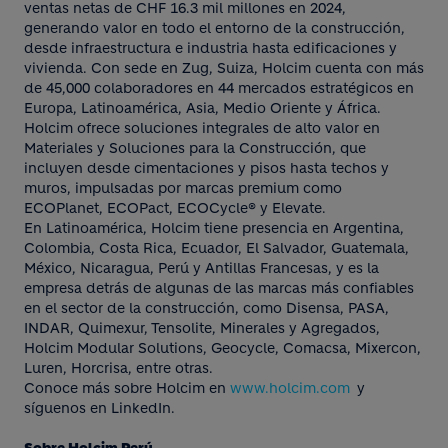
ventas netas de CHF 16.3 mil millones en 2024,
generando valor en todo el entorno de la construcción,
desde infraestructura e industria hasta edificaciones y
vivienda. Con sede en Zug, Suiza, Holcim cuenta con más
de 45,000 colaboradores en 44 mercados estratégicos en
Europa, Latinoamérica, Asia, Medio Oriente y África.
Holcim ofrece soluciones integrales de alto valor en
Materiales y Soluciones para la Construcción, que
incluyen desde cimentaciones y pisos hasta techos y
muros, impulsadas por marcas premium como
ECOPlanet, ECOPact, ECOCycle® y Elevate.
En Latinoamérica, Holcim tiene presencia en Argentina,
Colombia, Costa Rica, Ecuador, El Salvador, Guatemala,
México, Nicaragua, Perú y Antillas Francesas, y es la
empresa detrás de algunas de las marcas más confiables
en el sector de la construcción, como Disensa, PASA,
INDAR, Quimexur, Tensolite, Minerales y Agregados,
Holcim Modular Solutions, Geocycle, Comacsa, Mixercon,
Luren, Horcrisa, entre otras.
Conoce más sobre Holcim en
www.holcim.com
y
síguenos en LinkedIn.