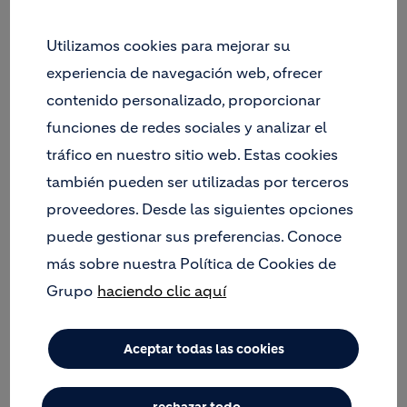
cemento y concreto, diseñadas para
impulsar una construcción de alto
Utilizamos cookies para mejorar su
desempeño, eficiente y alineada a los
desafíos actuales del país.
experiencia de navegación web, ofrecer
contenido personalizado, proporcionar
funciones de redes sociales y analizar el
tráfico en nuestro sitio web. Estas cookies
también pueden ser utilizadas por terceros
proveedores. Desde las siguientes opciones
puede gestionar sus preferencias. Conoce
más sobre nuestra Política de Cookies de
Grupo
haciendo clic aquí
Aceptar todas las cookies
Holcim lanza oficialmente su propuesta de