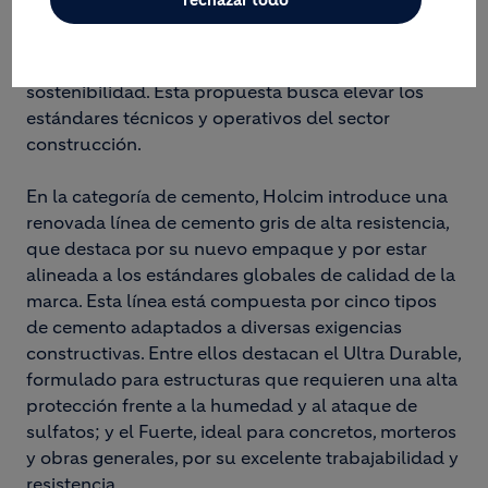
rechazar todo
cemento gris y concreto en Perú, respaldada por
una marca global que ofrece soluciones integrales
orientadas a la eficiencia, la innovación y la
sostenibilidad. Esta propuesta busca elevar los
estándares técnicos y operativos del sector
construcción.
En la categoría de cemento, Holcim introduce una
renovada línea de cemento gris de alta resistencia,
que destaca por su nuevo empaque y por estar
alineada a los estándares globales de calidad de la
marca. Esta línea está compuesta por cinco tipos
de cemento adaptados a diversas exigencias
constructivas. Entre ellos destacan el Ultra Durable,
formulado para estructuras que requieren una alta
protección frente a la humedad y al ataque de
sulfatos; y el Fuerte, ideal para concretos, morteros
y obras generales, por su excelente trabajabilidad y
resistencia.